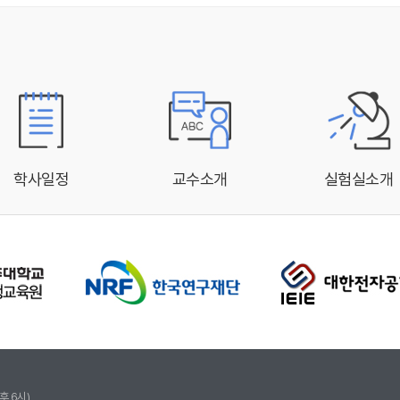
학사일정
교수소개
실험실소개
후 6시)