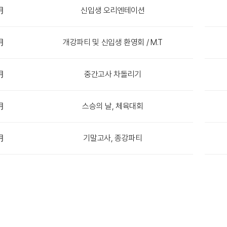
月
신입생 오리엔테이션
月
개강파티 및 신입생 환영회 / M.T
月
중간고사 차돌리기
月
스승의 날, 체육대회
月
기말고사, 종강파티