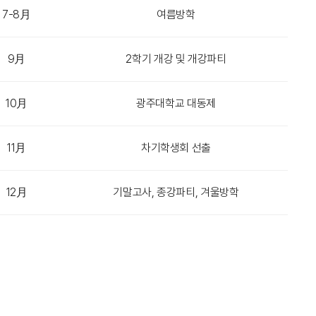
7-8月
여름방학
9月
2학기 개강 및 개강파티
10月
광주대학교 대동제
11月
차기학생회 선출
12月
기말고사, 종강파티, 겨울방학