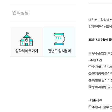
입학상담
대한전기학회에
전기공학과 학생들에게
2026
년도
2
월에 
입학처 바로가기
전년도 입시결과
※
우수졸업생 추천
-
추천조건
①
추천할 만한 모
②
전기공학
60
학
③
특별한 공적이 
④
동아리활동 및 
- 제출서류
① 추천서 : 첨부 