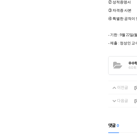
②
성적증명서
③
자격증 사본
④
특별한 공적이 
- 기한 : 9월 22일
- 제출 : 정성인 
우수학
60회 
이전글
다음글
댓글
0