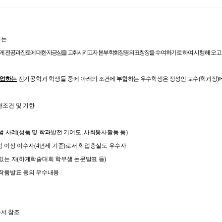
서는
 전공과 진로에 대한 자긍심을 고취시키고자 본부 학회장명의 표창장
을
수여하기로 하여 시행해 오고
졸업하는
전기공학과 학생들 중에
아래의 조건에 부합하는 우수학생은 정성인 교수(학과장)에
조건 및 기한
범 사례
(
성품 및 학과발전 기여도
,
사회봉사활동 등
)
점 이상 이수자
(4
년제 기준
)
로서 학업충실도 우수자
있는 자
(
하계학술대회 학부생 논문발표 등
)
작품발표 등의 우수내용
문서 참조